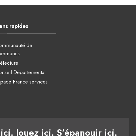
iens rapides
ommunauté de
ommunes
éfecture
nseil Départemental
pace France services
ici. Jouez ici. S'épanouir ici.